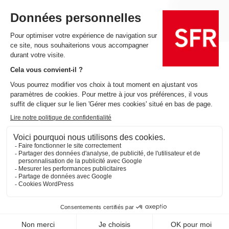
SFR Power Box
Changer mon mot de passe WiFi
État du réseau
Offres et services
Tarifs et conditions
Résiliation
Rétractation
Handicap
@ 2025 SFR
SFR Business
SFR Mayotte
Plan du site
Mentions légales
Espace opérateurs
Publications
Données personnelles
Politique de cookies