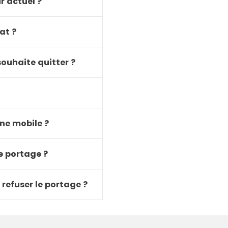
 actuel ?
at ?
souhaite quitter ?
ne mobile ?
e portage ?
refuser le portage ?