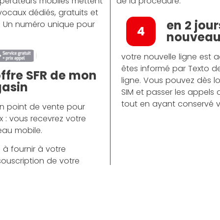
 opérateurs mobiles mettent
de la procédure.
vocaux dédiés, gratuits et
en 2 jou
 : Un numéro unique pour
4
nouveau 
votre nouvelle ligne est 
êtes informé par Texto de
’offre SFR de mon
ligne. Vous pouvez dès lor
gasin
SIM et passer les appels
tout en ayant conservé 
n point de vente pour
ix : vous recevrez votre
eau mobile.
à fournir à votre
 souscription de votre