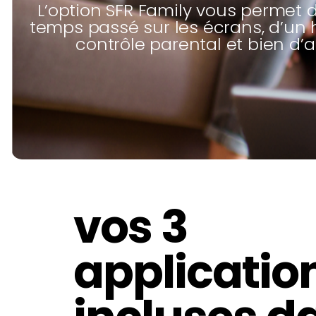
L’option SFR Family vous permet 
temps passé sur les écrans, d’un 
contrôle parental et bien d’a
vos 3
applicatio