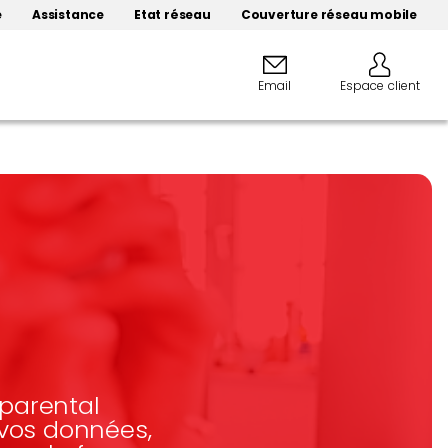
e
Assistance
Etat réseau
Couverture réseau mobile
Email
Espace client
 parental
 vos données,