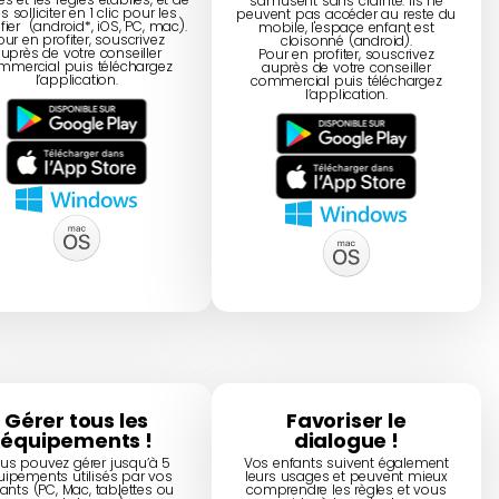
s'amusent sans crainte. Ils ne
 solliciter en 1 clic pour les
peuvent pas accéder au reste du
ier (android*, iOS, PC, mac).
mobile, l'espace enfant est
our en profiter, souscrivez
cloisonné (android).
uprès de votre conseiller
Pour en profiter, souscrivez
mmercial puis téléchargez
auprès de votre conseiller
l’application.
commercial puis téléchargez
l’application.
Gérer tous les
Favoriser le
équipements !
dialogue !
us pouvez gérer jusqu’à 5
Vos enfants suivent également
uipements utilisés par vos
leurs usages et peuvent mieux
ants (PC, Mac, tablettes ou
comprendre les règles et vous