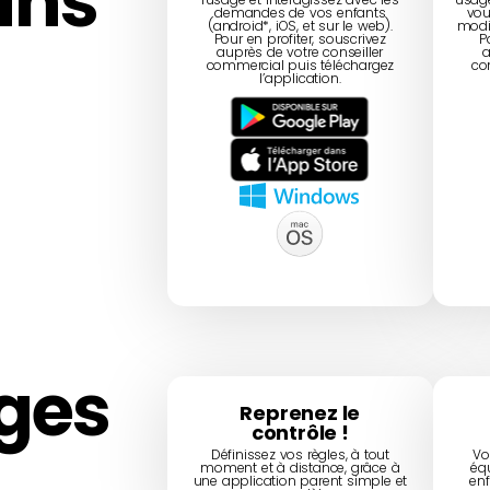
ans
demandes de vos enfants
vous
(android*, iOS, et sur le web).
modif
Pour en profiter, souscrivez
P
auprès de votre conseiller
a
commercial puis téléchargez
co
l’application.
ges
Reprenez le
contrôle !
Définissez vos règles, à tout
Vo
moment et à distance, grâce à
éq
une application parent simple et
enf