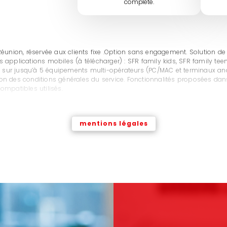
complète.
Réunion, réservée aux clients fixe .Option sans engagement. Solution de
rois applications mobiles (à télécharger) : SFR family kids, SFR family t
le sur jusqu’à 5 équipements multi-opérateurs (PC/MAC et terminaux and
on des conditions générales du service. Fonctionnalités proposées dans
ompatibles utilisés.
mentions légales