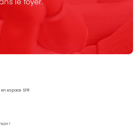
ans le foyer.
t en espace SFR
nion !