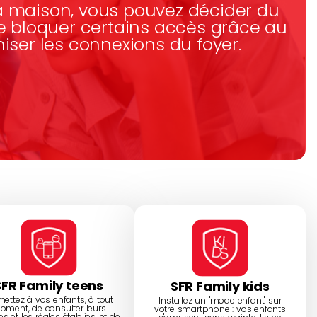
la maison, vous pouvez décider du
de bloquer certains accès grâce au
niser les connexions du foyer.
SFR Family teens
SFR Family kids
mettez à vos enfants, à tout
Installez un "mode enfant" sur
oment, de consulter leurs
votre smartphone : vos enfants
s et les règles établies, et de