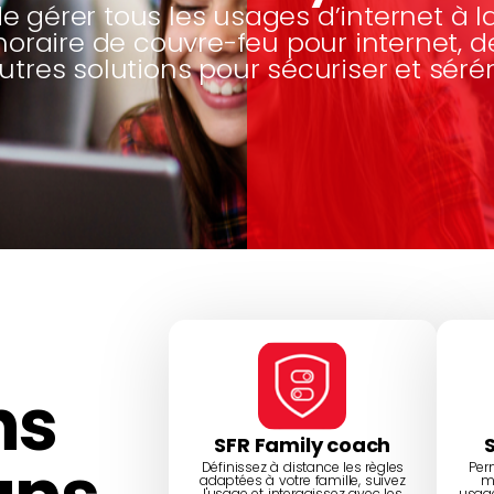
de gérer tous les usages d’internet à 
horaire de couvre-feu pour internet, 
utres solutions pour sécuriser et séré
ns
SFR Family coach
Définissez à distance les règles
Per
adaptées à votre famille, suivez
m
l'usage et interagissez avec les
usage