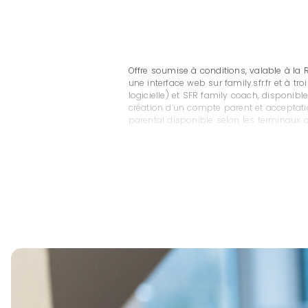
Offre soumise à conditions, valable à la 
une interface web sur family.sfr.fr et à t
logicielle) et SFR family coach, disponib
création d’un compte parent et acceptati
parental disponible selon les terminaux c