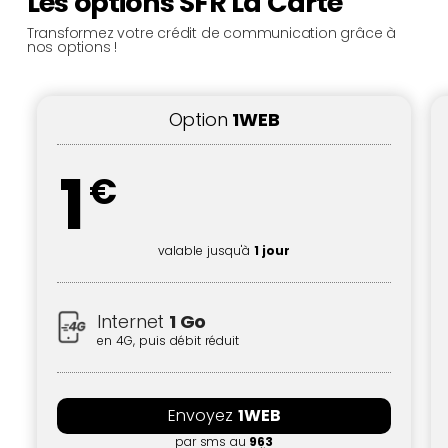
Les options SFR La Carte
Transformez votre crédit de communication grâce à
nos options !
Option
1WEB
1
€
valable jusqu'à
1 jour
Internet
1 Go
en 4G, puis débit réduit
Envoyez
1WEB
par sms au
963