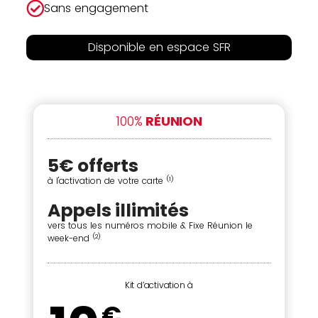
Sans engagement
Disponible en espace SFR
-
100%
RÉUNION
5€ offerts
(1)
à l'activation de votre carte
Appels illimités
vers tous les numéros mobile & Fixe Réunion le
(2)
week-end
Kit d’activation à
€