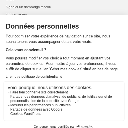
Signaler un dommage réseau
SFR Power Box
Changer mon mot de passe WiFi
État du réseau
Offres et services
Tarifs et conditions
Résiliation
Rétractation
Handicap
@ 2025 SFR
SFR Business
SFR Mayotte
Plan du site
Mentions légales
Espace opérateurs
Publications