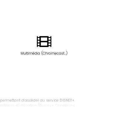
Multimédia (Chromecast…)
permettant d’accéder au service DISNEY+.
ditions d’utilisation (Disney+ Conditions