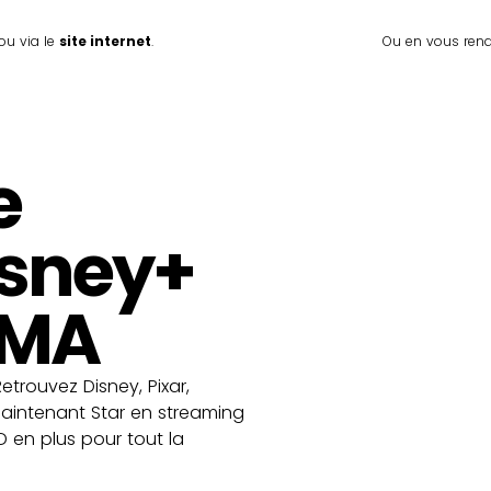
 ou via le
site internet
.
Ou en vous ren
e
isney+
EMA
etrouvez Disney, Pixar,
maintenant Star en streaming
D en plus pour tout la