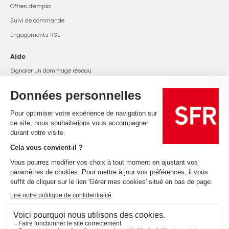
Offres d’emploi
Suivi de commande
Engagements RSE
Aide
Signaler un dommage réseau
SFR Power Box
Changer mon mot de passe WiFi
État du réseau
Offres et services
Tarifs et conditions
Résiliation
Rétractation
Handicap