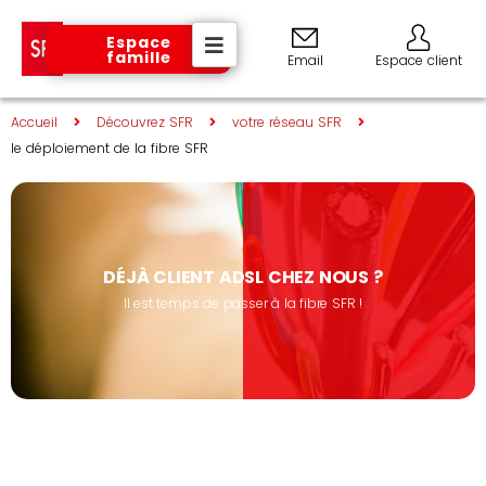
Espace
famille
Email
Espace client
Accueil
Découvrez SFR
votre réseau SFR
le déploiement de la fibre SFR
DÉJÀ CLIENT ADSL CHEZ NOUS ?
Il est temps de passer à la fibre SFR !